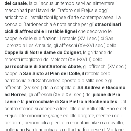
del canale
, la cui acqua un tempo servì ad alimentare i
macchinari per i lavori del Traforo del Frejus e oggi
arricchito di installazioni lignee d’arte contemporanea. La
conca di Bardonecchia è nota anche per gli
straordinari
cicli di affreschi e i retàble lignei
che decorano le
cappelle delle sue frazioni: il retable (XVII sec.) di San
Lorenzo a Les Arnauds, gli affreschi (XV-XVI sec.) della
Cappella di Notre dame du Coignet
, le ghirlande dei
maestri intagliatori del Melezet (XVII-XVIII) della
parrocchiale di Sant’Antonio Abate
, gli affreschi (XV sec.)
cappella
San Sisto al Pian del Colle
, il retable della
parrocchiale di Sant’Andrea apostolo a Millaures e gli
affreschi (XV sec.) della cappella di
SS.Andrea e Giacomo
ad Horres
, gli affreschi (XV e XVI sec.) del
pilone di Pra
Lavin
e la
parrocchiale di San Pietro a Rochemolles
. Dal
centro storico si accede altresì alle due Valli della Rho e del
Frejus, alle omonime
grange
ed alle borgate, mentre i colli
omonimi, percorribili a piedi o in mountain bike o a cavallo,
collegano Bardonecchia alla cittadina francese di Modane,