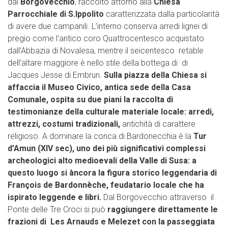
dal
Borgovecchio
, raccolto attorno alla
Chiesa
Parrocchiale di S.Ippolito
caratterizzata dalla particolarità
di avere due campanili. L’interno conserva arredi lignei di
pregio come l’antico coro Quattrocentesco acquistato
dall’Abbazia di Novalesa, mentre il seicentesco retable
dell’altare maggiore è nello stile della bottega di di
Jacques Jesse di Embrun.
Sulla piazza della Chiesa si
affaccia
il Museo Civico
, antica sede della Casa
Comunale, ospita su due piani la raccolta di
testimonianze della
culturale materiale
locale: arredi,
attrezzi, costumi tradizionali,
antichità di carattere
religioso. A dominare la conca di Bardonecchia è la
Tur
d’Amun
(XIV sec)
, uno dei più significativi complessi
archeologici alto medioevali della Valle di Susa: a
questo luogo si àncora la figura storico leggendaria di
François de Bardonnèche, feudatario locale che ha
ispirato leggende e libri.
Dal Borgovecchio attraverso il
Ponte delle Tre Croci si può
raggiungere direttamente le
frazioni di Les Arnauds e Melezet con
la passeggiata