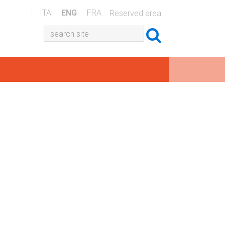
ITA
ENG
FRA
Reserved area