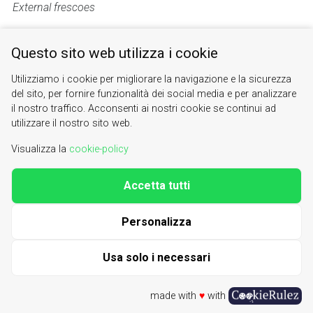
External frescoes
Questo sito web utilizza i cookie
Utilizziamo i cookie per migliorare la navigazione e la sicurezza
del sito, per fornire funzionalità dei social media e per analizzare
il nostro traffico. Acconsenti ai nostri cookie se continui ad
utilizzare il nostro sito web.
bardonecchia
melezet
les arnauds
cicli affrescati
affreschi
Visualizza la
cookie-policy
Accetta tutti
Valle di Susa. Tesori di Arte e Cultura Alpina
Contacts
|
About us
Personalizza
| phone 0122622640
info@vallesusa-tesori.it
|
Cookie Policy
Usa solo i necessari
made with
♥
with