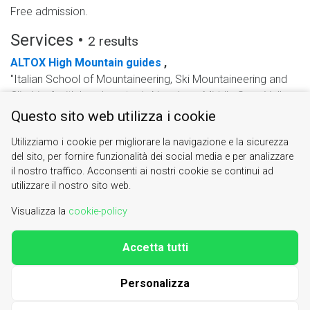
Free admission.
Services •
2 results
ALTOX High Mountain guides
,
"Italian School of Mountaineering, Ski Mountaineering and
Climbing" with headquarter in Novalesa, Middle Susa Valley.
Questo sito web utilizza i cookie
Valsusa Alpine Guides
,
Associazione di guide alpine con sede a Bardonecchia che
Utilizziamo i cookie per migliorare la navigazione e la sicurezza
hanno fatto di una passione il loro lavoro. In tutte le stagioni
del sito, per fornire funzionalità dei social media e per analizzare
il nostro traffico. Acconsenti ai nostri cookie se continui ad
accompagnano gruppi e singoli sulle montagna d’Italia e
utilizzare il nostro sito web.
del mondo. Alpinismo a tutti i livelli, arrampicata su roccia e
...
Visualizza la
cookie-policy
Accetta tutti
Valle di Susa. Tesori di Arte e Cultura Alpina
Contacts
|
About us
Personalizza
| phone 0122622640
info@vallesusa-tesori.it