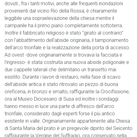
dovuti , fra i tanti motivi, anche alle frequenti inondazioni
provenienti dal vicino Rio della Rossa; è chiaramente
leggibile una sopraelevazione della chiesa mentre il
campanile ha il primo piano completamente sottoterra.
Inoltre il fabbricato religioso è stato "girato al contrario"
con l'abbattimento dell'abside originaria, il tamponamento
dell'arco trionfale e la realizzazione della porta di accesso.
Ad ovest -dove originariamente si trovava la facciata e
l'ingresso- è stata costruita una nuova abside poligonale e
due cappelle laterali che delimitano un transetto mai
esistito. Durante i lavori di restauro, nella fase di scavo
dell'abside antica è stato ritrovato un pezzo di buona
oreficeria, in bronzo e smalto, raffigurante la Crocifissione,
ora al Museo Diocesano di Susa ed inoltre i sondaggi
hanno messo in luce una parte di affresco dell'arco
trionfale, considerato dagli esperti forse il più antico
esistente in valle. Originariamente appartenente alla Chiesa
di Santa Maria del prato è un pregevole dipinto del Seicento
raffigurante la Vergine del Suffragio, ora conservato nella