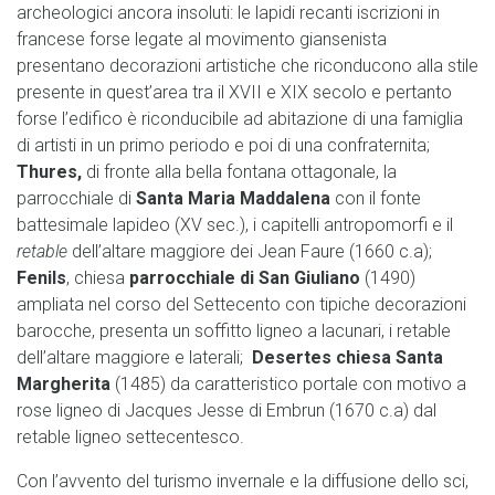
archeologici ancora insoluti: le lapidi recanti iscrizioni in
francese forse legate al movimento giansenista
presentano decorazioni artistiche che riconducono alla stile
presente in quest’area tra il XVII e XIX secolo e pertanto
forse l’edifico è riconducibile ad abitazione di una famiglia
di artisti in un primo periodo e poi di una confraternita;
Thures,
di fronte alla bella fontana ottagonale, la
parrocchiale di
Santa Maria Maddalena
con il fonte
battesimale lapideo (XV sec.), i capitelli antropomorfi e il
retable
dell’altare maggiore dei Jean Faure (1660 c.a);
Fenils
, chiesa
parrocchiale di San Giuliano
(1490)
ampliata nel corso del Settecento con tipiche decorazioni
barocche, presenta un soffitto ligneo a lacunari, i retable
dell’altare maggiore e laterali;
Desertes
chiesa Santa
Margherita
(1485) da caratteristico portale con motivo a
rose ligneo di Jacques Jesse di Embrun (1670 c.a) dal
retable ligneo settecentesco.
Con l’avvento del turismo invernale e la diffusione dello sci,