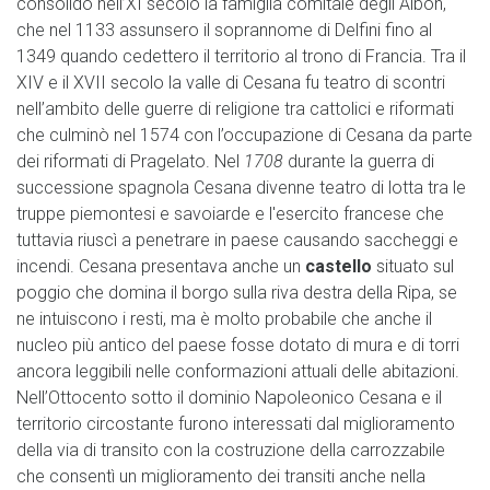
consolidò nell’XI secolo la famiglia comitale degli Albon,
che nel 1133 assunsero il soprannome di Delfini fino al
1349 quando cedettero il territorio al trono di Francia. Tra il
XIV e il XVII secolo la valle di Cesana fu teatro di scontri
nell’ambito delle guerre di religione tra cattolici e riformati
che culminò nel 1574 con l’occupazione di Cesana da parte
dei riformati di Pragelato. Nel
1708
durante la guerra di
successione spagnola Cesana divenne teatro di lotta tra le
truppe piemontesi e savoiarde e l'esercito francese che
tuttavia riuscì a penetrare in paese causando saccheggi e
incendi. Cesana presentava anche un
castello
situato sul
poggio che domina il borgo sulla riva destra della Ripa, se
ne intuiscono i resti, ma è molto probabile che anche il
nucleo più antico del paese fosse dotato di mura e di torri
ancora leggibili nelle conformazioni attuali delle abitazioni.
Nell’Ottocento sotto il dominio Napoleonico Cesana e il
territorio circostante furono interessati dal miglioramento
della via di transito con la costruzione della carrozzabile
che consentì un miglioramento dei transiti anche nella