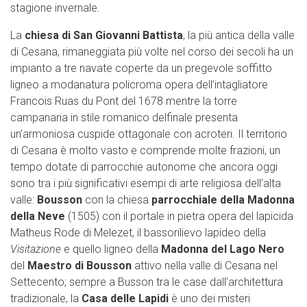
stagione invernale.
La
chiesa di San Giovanni Battista
, la più antica della valle
di Cesana, rimaneggiata più volte nel corso dei secoli ha un
impianto a tre navate coperte da un pregevole soffitto
ligneo a modanatura policroma opera dell’intagliatore
Francois Ruas du Pont del 1678 mentre la torre
campanaria in stile romanico delfinale presenta
un’armoniosa cuspide ottagonale con acroteri. Il territorio
di Cesana è molto vasto e comprende molte frazioni, un
tempo dotate di parrocchie autonome che ancora oggi
sono tra i più significativi esempi di arte religiosa dell’alta
valle:
Bousson
con la chiesa
parrocchiale della Madonna
della Neve
(1505) con il portale in pietra opera del lapicida
Matheus Rode di Melezet, il bassorilievo lapideo della
Visitazione
e quello ligneo della
Madonna del Lago Nero
del
Maestro di Bousson
attivo nella valle di Cesana nel
Settecento; sempre a Busson tra le case dall’architettura
tradizionale, la
Casa delle Lapidi
è uno dei misteri