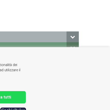
ionalità dei
 utilizzare il
 phone 0122622640
a tutti