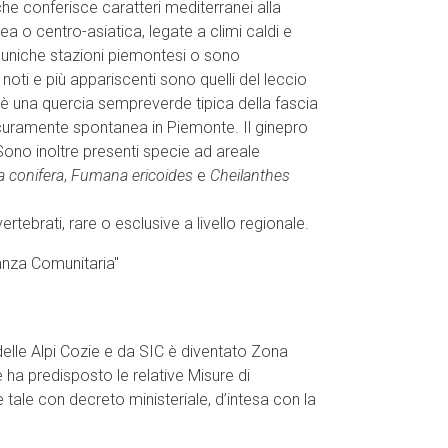
he conferisce caratteri mediterranei alla
a o centro-asiatica, legate a climi caldi e
o uniche stazioni piemontesi o sono
 noti e più appariscenti sono quelli del leccio
io è una quercia sempreverde tipica della fascia
sicuramente spontanea in Piemonte. Il ginepro
Sono inoltre presenti specie ad areale
 conifera
,
Fumana ericoides
e
Cheilanthes
rtebrati, rare o esclusive a livello regionale.
anza Comunitaria"
delle Alpi Cozie e da SIC è diventato Zona
e ha predisposto le relative Misure di
ale con decreto ministeriale, d’intesa con la