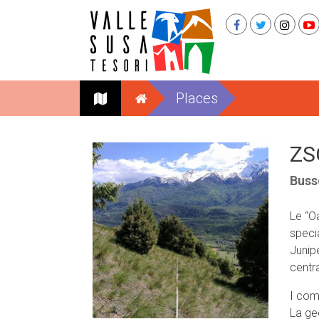
Places
ZS
Buss
Le “Oa
specia
Junip
centra
I com
La geo