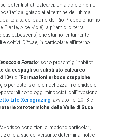
sui potenti strati calcarei. Un altro elemento
ositati dai ghiacciai al termine dell’ultima
lla parte alta del bacino del Rio Prebec e hanno
 Pianfé, Alpe Molé), a piramidi di terra.
Quercus pubescens) che stanno lentamente
 coltivi. Diffuse, in particolare all’interno
hianocco e Foresto
” sono presenti gli habitat
e da cespugli su substrato calcareo
6210*)
e
“Formazioni erbose steppiche
regio per estensione e ricchezza in orchidee e
pastorali sono oggi minacciati dall’invasione
tto Life Xerograzing
, avviato nel 2013 e
raterie xerotermiche della Valle di Susa
avorisce condizioni climatiche particolari,
posizione a sud del versante determina inoltre