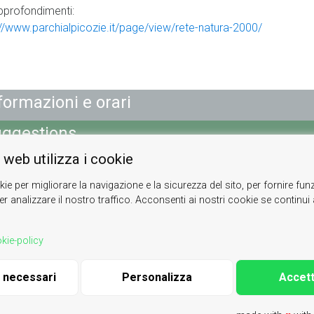
pprofondimenti:
://www.parchialpicozie.it/page/view/rete-natura-2000/
formazioni e orari
ggestions
 web utilizza i cookie
rvices
kie per migliorare la navigazione e la sicurezza del sito, per fornire funz
ap
r analizzare il nostro traffico. Acconsenti ai nostri cookie se continui ad
kie-policy
|
di Arte e Cultura Alpina
|
Contacts
|
About us
info@vallesusa-tesori.it
|
Cookie Policy
i necessari
Personalizza
Accett