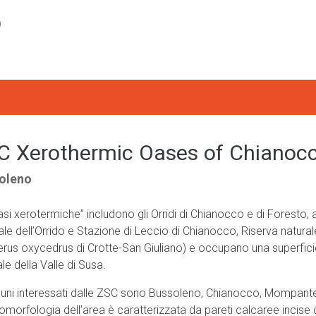
C Xerothermic Oases of Chianocc
oleno
si xerotermiche” includono gli Orridi di Chianocco e di Foresto, a
le dell’Orrido e Stazione di Leccio di Chianocco, Riserva natural
erus oxycedrus di Crotte-San Giuliano) e occupano una superficie 
le della Valle di Susa.
uni interessati dalle ZSC sono Bussoleno, Chianocco, Mompante
morfologia dell’area è caratterizzata da pareti calcaree incise da