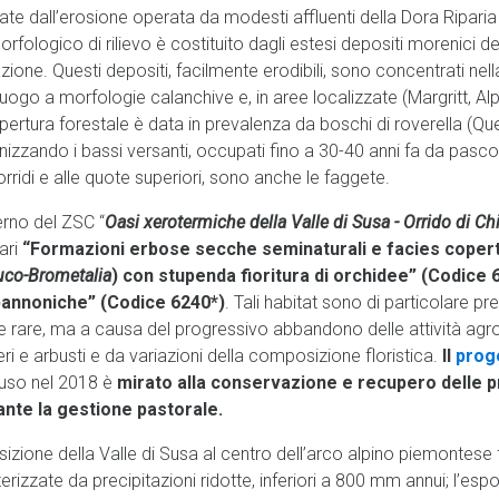
te dall’erosione operata da modesti affluenti della Dora Riparia 
fologico di rilievo è costituito dagli estesi depositi morenici dep
zione. Questi depositi, facilmente erodibili, sono concentrati ne
uogo a morfologie calanchive e, in aree localizzate (Margritt, Alpe
pertura forestale è data in prevalenza da boschi di roverella (
nizzando i bassi versanti, occupati fino a 30-40 anni fa da pascoli e
orridi e alle quote superiori, sono anche le faggete.
terno del ZSC “
Oasi xerotermiche della Valle di Susa - Orrido di C
tari
“Formazioni erbose secche seminaturali e facies copert
uco-Brometalia
) con stupenda fioritura di orchidee”
(Codice 
pannoniche”
(Codice 6240*)
. Tali habitat sono di particolare p
e rare, ma a causa del progressivo abbandono delle attività agro
eri e arbusti e da variazioni della composizione floristica.
Il
proge
uso nel 2018 è
mirato alla conservazione e recupero delle p
nte la gestione pastorale.
izione della Valle di Susa al centro dell’arco alpino piemontese f
erizzate da precipitazioni ridotte, inferiori a 800 mm annui; l’es