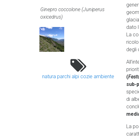
genera
Ginepro coccolone (Juniperus
geomor
oxicedrus)
glacia
dato l
La co
ricolo
degli 
All’in
priori
natura
parchi alpi cozie
ambiente
(
Fest
sub-
speci
di alb
concl
media
La pos
caratt