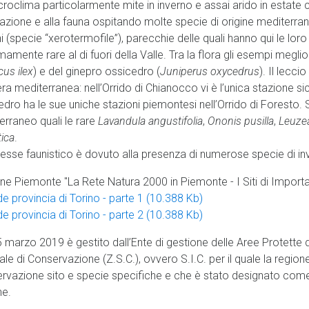
croclima particolarmente mite in inverno e assai arido in estate c
azione e alla fauna ospitando molte specie di origine mediterrane
i (specie “xerotermofile”), parecchie delle quali hanno qui le lor
amente rare al di fuori della Valle. Tra la flora gli esempi meglio
us ilex
) e del ginepro ossicedro (
Juniperus oxycedrus
). Il lecc
era mediterranea: nell’Orrido di Chianocco vi è l’unica stazione 
edro ha le sue uniche stazioni piemontesi nell’Orrido di Foresto. 
erraneo quali le rare
Lavandula angustifolia
,
Ononis pusilla
,
Leuzea
tica
.
resse faunistico è dovuto alla presenza di numerose specie di inve
ne Piemonte "La Rete Natura 2000 in Piemonte - I Siti di Import
e provincia di Torino - parte 1 (10.388 Kb)
e provincia di Torino - parte 2 (10.388 Kb)
5 marzo 2019 è gestito dall’Ente di gestione delle Aree Protette 
le di Conservazione (Z.S.C.), ovvero S.I.C. per il quale la region
rvazione sito e specie specifiche e che è stato designato come t
ne.