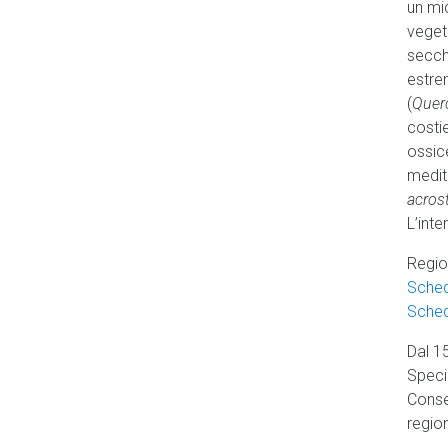
un mi
veget
secch
estrem
(
Querc
costi
ossic
medit
acros
L’inte
Regio
Sched
Sched
Dal 1
Specia
Conse
regio