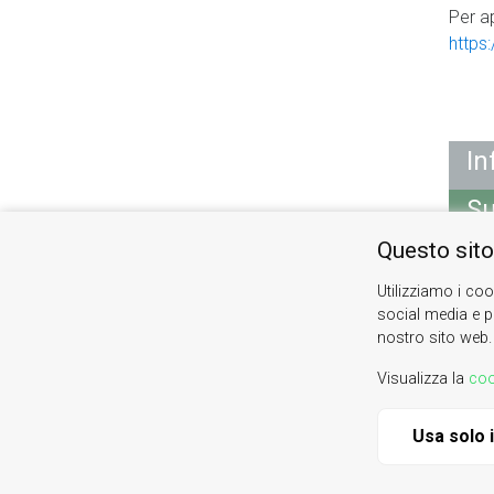
Per a
https
In
Su
Questo sito
Se
Utilizziamo i coo
M
social media e pe
nostro sito web.
Visualizza la
coo
Valle di Susa. Tesori 
Usa solo 