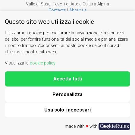
Valle di Susa. Tesori di Arte e Cultura Alpina
Contacts
|
About us
| phone 0122622640
info@vallesusa-tesori.it
Questo sito web utilizza i cookie
|
Cookie Policy
Utilizziamo i cookie per migliorare la navigazione e la sicurezza
del sito, per fornire funzionalità dei social media e per analizzare
il nostro traffico. Acconsenti ai nostri cookie se continui ad
utilizzare il nostro sito web.
Visualizza la
cookie-policy
Accetta tutti
Personalizza
Usa solo i necessari
made with
♥
with