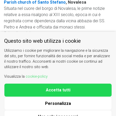
Parish church of Santo Stefano
, Novalesa
Situata nel cuore del borgo di Novalesa, le prime notizie
relative a essa risalgono al XIII secolo, epoca in cui è
registrata come dipendenza dalla vicina abbazia dei SS.
Pietro e Andrea e officiata dai monaci stessi.
Sul sedime del ...
Questo sito web utilizza i cookie
Sanctuary of the Madonna dei Laghi
, Avigliana
Poco lontano dall’abitato di Avigliana, sul Lago Grande, si
Utilizziamo i cookie per migliorare la navigazione e la sicurezza
trova il Santuario della Madonna dei Laghi costruito tra il
del sito, per fornire funzionalità dei social media e per analizzare
il nostro traffico. Acconsenti ai nostri cookie se continui ad
1622 e il 1642 sul luogo dove sorgeva un pilone votivo
utilizzare il nostro sito web.
raffigurante la Vergine, già meta di pellegrinaggi dalla fine
del ...
Visualizza la
cookie-policy
Accetta tutti
Valle di Susa. Tesori di Arte e Cultura Alpina
Contacts
|
About us
Personalizza
| phone 0122622640
info@vallesusa-tesori.it
|
Cookie Policy