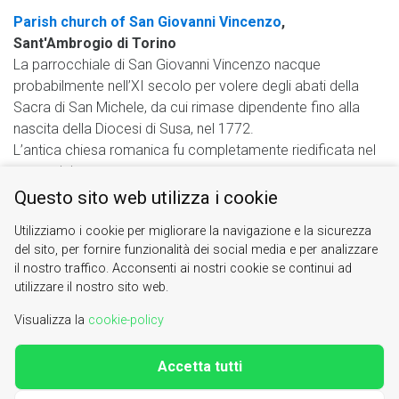
Parish church of San Giovanni Vincenzo
,
Sant'Ambrogio di Torino
La parrocchiale di San Giovanni Vincenzo nacque
probabilmente nell’XI secolo per volere degli abati della
Sacra di San Michele, da cui rimase dipendente fino alla
nascita della Diocesi di Susa, nel 1772.
L’antica chiesa romanica fu completamente riedificata nel
corso del ...
Questo sito web utilizza i cookie
Parish church of San Pietro and Paolo
, Exilles
La parrocchiale di San Pietro Apostolo, menzionata già nel
Utilizziamo i cookie per migliorare la navigazione e la sicurezza
1029 e rimaneggiata nella seconda metà del Quattrocento,
del sito, per fornire funzionalità dei social media e per analizzare
il nostro traffico. Acconsenti ai nostri cookie se continui ad
è nota ai fedeli per essere il luogo da cui, nel 1453, nel
utilizzare il nostro sito web.
corso del saccheggio conseguente agli scontri tra le truppe
di ...
Visualizza la
cookie-policy
Accetta tutti
Valle di Susa. Tesori di Arte e Cultura Alpina
Contacts
|
About us