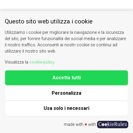
Valle di Susa. Tesori di Arte e Cultura Alpina
Questo sito web utilizza i cookie
Contacts
|
About us
| phone 0122622640
info@vallesusa-tesori.it
Utilizziamo i cookie per migliorare la navigazione e la sicurezza
del sito, per fornire funzionalità dei social media e per analizzare
|
Cookie Policy
il nostro traffico. Acconsenti ai nostri cookie se continui ad
utilizzare il nostro sito web.
Visualizza la
cookie-policy
Accetta tutti
Personalizza
Usa solo i necessari
made with
♥
with