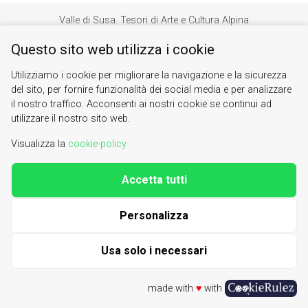
Valle di Susa. Tesori di Arte e Cultura Alpina
Contacts
|
About us
Questo sito web utilizza i cookie
| phone 0122622640
info@vallesusa-tesori.it
Utilizziamo i cookie per migliorare la navigazione e la sicurezza
|
Cookie Policy
del sito, per fornire funzionalità dei social media e per analizzare
il nostro traffico. Acconsenti ai nostri cookie se continui ad
utilizzare il nostro sito web.
Visualizza la
cookie-policy
Accetta tutti
Personalizza
Usa solo i necessari
made with
♥
with