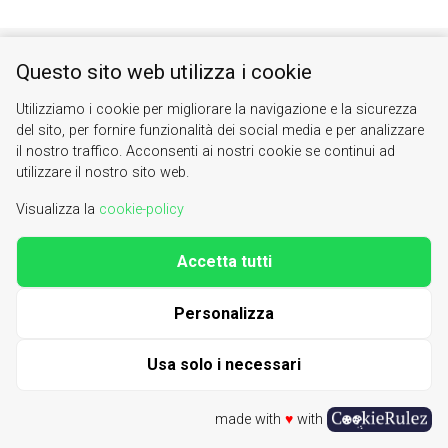
Valle di Susa. Tesori di Arte e Cultura Alpina
Questo sito web utilizza i cookie
Contacts
|
About us
| phone 0122622640
info@vallesusa-tesori.it
Utilizziamo i cookie per migliorare la navigazione e la sicurezza
del sito, per fornire funzionalità dei social media e per analizzare
|
Cookie Policy
il nostro traffico. Acconsenti ai nostri cookie se continui ad
utilizzare il nostro sito web.
Visualizza la
cookie-policy
Accetta tutti
Personalizza
Usa solo i necessari
made with
♥
with