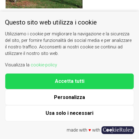
Questo sito web utilizza i cookie
Utilizziamo i cookie per migliorare la navigazione e la sicurezza
del sito, per fornire funzionalità dei social media e per analizzare
il nostro traffico. Acconsenti ai nostri cookie se continui ad
utilizzare il nostro sito web.
Visualizza la
cookie-policy
Accetta tutti
Valle di Susa. Tesori di Arte e Cultura Alpina
Contacts
|
About us
Personalizza
| phone 0122622640
info@vallesusa-tesori.it
|
Cookie Policy
Usa solo i necessari
made with
♥
with