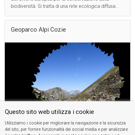
biodiversità. Si tratta di una rete ecologica diffusa...
Geoparco Alpi Cozie
Questo sito web utilizza i cookie
Utilizziamo i cookie per migliorare la navigazione e la sicurezza
Il geoparco delle Alpi Cozie nasce nell'ambito del
del sito, per fornire funzionalità dei social media e per analizzare
Progetto Alcotra "Le Alte Valli". È costituito da oltre