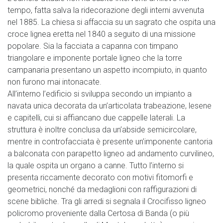
tempo, fatta salva la ridecorazione degli interni avvenuta
nel 1885. La chiesa si affaccia su un sagrato che ospita una
croce lignea eretta nel 1840 a seguito di una missione
popolare. Sia la facciata a capanna con timpano
triangolare e imponente portale ligneo che la torre
campanaria presentano un aspetto incompiuto, in quanto
non furono mai intonacate.
All’interno l’edificio si sviluppa secondo un impianto a
navata unica decorata da un’articolata trabeazione, lesene
e capitelli, cui si affiancano due cappelle laterali. La
struttura è inoltre conclusa da un’abside semicircolare,
mentre in controfacciata è presente un’imponente cantoria
a balconata con parapetto ligneo ad andamento curvilineo,
la quale ospita un organo a canne. Tutto l’interno si
presenta riccamente decorato con motivi fitomorfi e
geometrici, nonché da medaglioni con raffigurazioni di
scene bibliche. Tra gli arredi si segnala il Crocifisso ligneo
policromo proveniente dalla Certosa di Banda (o più