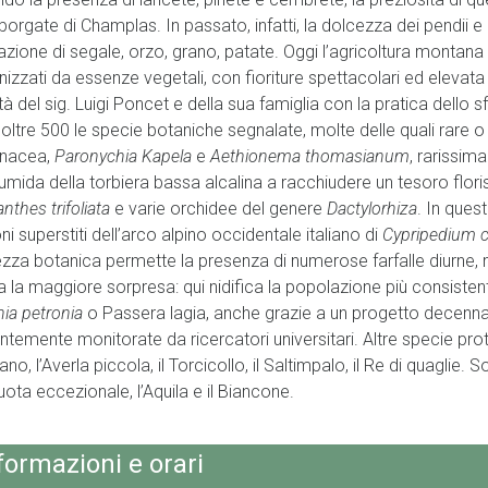
e borgate di Champlas. In passato, infatti, la dolcezza dei pendii
azione di segale, orzo, grano, patate. Oggi l’agricoltura montana 
nizzati da essenze vegetali, con fioriture spettacolari ed elevata
à del sig. Luigi Poncet e della sua famiglia con la pratica dello sf
oltre 500 le specie botaniche segnalate, molte delle quali rare 
inacea,
Paronychia Kapela
e
Aethionema thomasianum
, rarissima
umida della torbiera bassa alcalina a racchiudere un tesoro flor
thes trifoliata
e varie orchidee del genere
Dactylorhiza
. In ques
ni superstiti dell’arco alpino occidentale italiano di
Cypripedium c
ezza botanica permette la presenza di numerose farfalle diurne,
va la maggiore sorpresa: qui nidifica la popolazione più consisten
nia petronia
o Passera lagia, anche grazie a un progetto decenna
ntemente monitorate da ricercatori universitari. Altre specie prot
lano, l’Averla piccola, il Torcicollo, il Saltimpalo, il Re di quaglie.
ota eccezionale, l’Aquila e il Biancone.
formazioni e orari