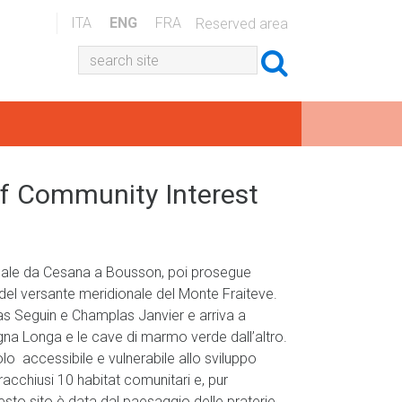
ITA
ENG
FRA
Reserved area
 of Community Interest
he sale da Cesana a Bousson, poi prosegue
 del versante meridionale del Monte Fraiteve.
as Seguin e Champlas Janvier e arriva a
Sagna Longa e le cave di marmo verde dall’altro.
lo accessibile e vulnerabile allo sviluppo
 racchiusi 10 habitat comunitari e, pur
uesto sito è data dal paesaggio delle praterie