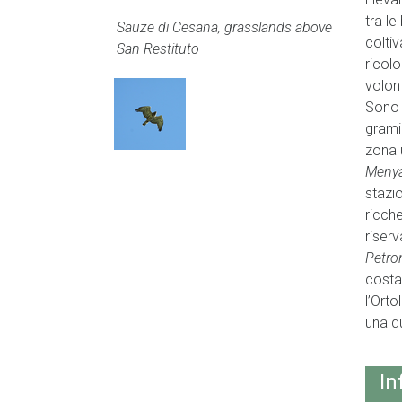
tra l
Sauze di Cesana, grasslands above
coltiv
San Restituto
ricolo
volont
Sono 
gram
zona 
Menyan
stazio
ricch
riser
Petro
costa
l’Orto
una qu
In