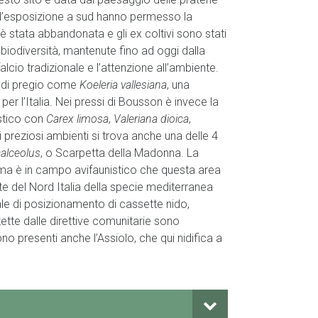
 e l’esposizione a sud hanno permesso la
è stata abbandonata e gli ex coltivi sono stati
 biodiversità, mantenute fino ad oggi dalla
alcio tradizionale e l’attenzione all’ambiente.
o di pregio come
Koeleria vallesiana
, una
 per l’Italia. Nei pressi di Bousson è invece la
istico con
Carex limosa
,
Valeriana dioica
,
ti preziosi ambienti si trova anche una delle 4
alceolus
, o Scarpetta della Madonna. La
 ma è in campo avifaunistico che questa area
te del Nord Italia della specie mediterranea
le di posizionamento di cassette nido,
ette dalle direttive comunitarie sono
 Sono presenti anche l’Assiolo, che qui nidifica a