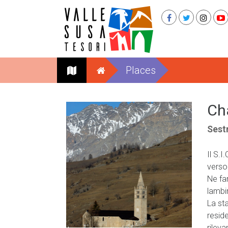
Places
Cha
Sest
Il S.
verso
Ne fa
lambir
La st
reside
rileva