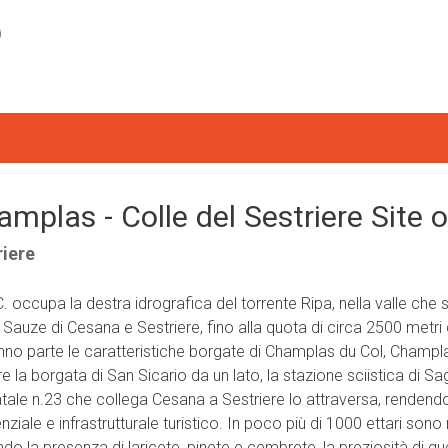
mplas - Colle del Sestriere Site
riere
I.C. occupa la destra idrografica del torrente Ripa, nella valle c
 Sauze di Cesana e Sestriere, fino alla quota di circa 2500 metri
nno parte le caratteristiche borgate di Champlas du Col, Champl
e la borgata di San Sicario da un lato, la stazione sciistica di 
atale n.23 che collega Cesana a Sestriere lo attraversa, rendendo
nziale e infrastrutturale turistico. In poco più di 1000 ettari sono
ndo la presenza di laricete, pinete e cembrete, la preziosità di q