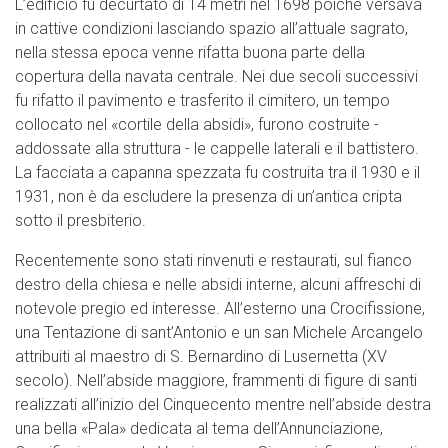
L’edificio fu decurtato di 14 metri nel 1698 poiché versava
in cattive condizioni lasciando spazio all’attuale sagrato,
nella stessa epoca venne rifatta buona parte della
copertura della navata centrale. Nei due secoli successivi
fu rifatto il pavimento e trasferito il cimitero, un tempo
collocato nel «cortile della absidi», furono costruite -
addossate alla struttura - le cappelle laterali e il battistero.
La facciata a capanna spezzata fu costruita tra il 1930 e il
1931, non è da escludere la presenza di un’antica cripta
sotto il presbiterio.
Recentemente sono stati rinvenuti e restaurati, sul fianco
destro della chiesa e nelle absidi interne, alcuni affreschi di
notevole pregio ed interesse. All’esterno una Crocifissione,
una Tentazione di sant’Antonio e un san Michele Arcangelo
attribuiti al maestro di S. Bernardino di Lusernetta (XV
secolo). Nell’abside maggiore, frammenti di figure di santi
realizzati all’inizio del Cinquecento mentre nell’abside destra
una bella «Pala» dedicata al tema dell’Annunciazione,