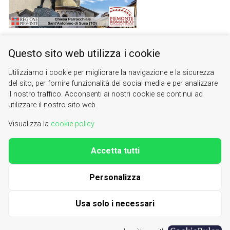
Questo sito web utilizza i cookie
Utilizziamo i cookie per migliorare la navigazione e la sicurezza
del sito, per fornire funzionalità dei social media e per analizzare
il nostro traffico. Acconsenti ai nostri cookie se continui ad
utilizzare il nostro sito web.
romanico
santantoninodisusa
Visualizza la
cookie-policy
Accetta tutti
Valle di Susa. Tesori di Arte e Cultura Alpina
Contacts
|
About us
Personalizza
| phone 0122622640
info@vallesusa-tesori.it
|
Cookie Policy
Usa solo i necessari