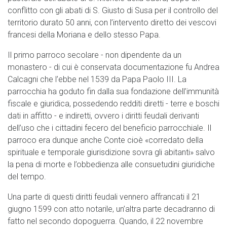
conflitto con gli abati di S. Giusto di Susa per il controllo del
territorio durato 50 anni, con l’intervento diretto dei vescovi
francesi della Moriana e dello stesso Papa.
Il primo parroco secolare - non dipendente da un
monastero - di cui è conservata documentazione fu Andrea
Calcagni che l’ebbe nel 1539 da Papa Paolo III. La
parrocchia ha goduto fin dalla sua fondazione dell’immunità
fiscale e giuridica, possedendo redditi diretti - terre e boschi
dati in affitto - e indiretti, ovvero i diritti feudali derivanti
dell’uso che i cittadini fecero del beneficio parrocchiale. Il
parroco era dunque anche Conte cioè «corredato della
spirituale e temporale giurisdizione sovra gli abitanti» salvo
la pena di morte e l’obbedienza alle consuetudini giuridiche
del tempo.
Una parte di questi diritti feudali vennero affrancati il 21
giugno 1599 con atto notarile, un’altra parte decadranno di
fatto nel secondo dopoguerra. Quando, il 22 novembre