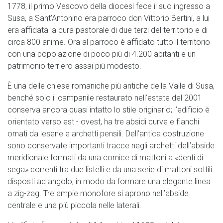
1778, il primo Vescovo della diocesi fece il suo ingresso a
Susa, a Sant’Antonino era parroco don Vittorio Bertini, a lui
era affidata la cura pastorale di due terzi del territorio e di
circa 800 anime. Ora al parroco è affidato tutto il territorio
con una popolazione di poco più di 4.200 abitanti e un
patrimonio terriero assai più modesto.
È una delle chiese romaniche più antiche della Valle di Susa,
benché solo il campanile restaurato nell’estate del 2001
conserva ancora quasi intatto lo stile originario; l’edificio è
orientato verso est - ovest, ha tre absidi curve e fianchi
ornati da lesene e archetti pensili. Dell’antica costruzione
sono conservate importanti tracce negli archetti dell’abside
meridionale formati da una cornice di mattoni a «denti di
sega» correnti tra due listelli e da una serie di mattoni sottili
disposti ad angolo, in modo da formare una elegante linea
a zig-zag. Tre ampie monofore si aprono nell’abside
centrale e una più piccola nelle laterali.