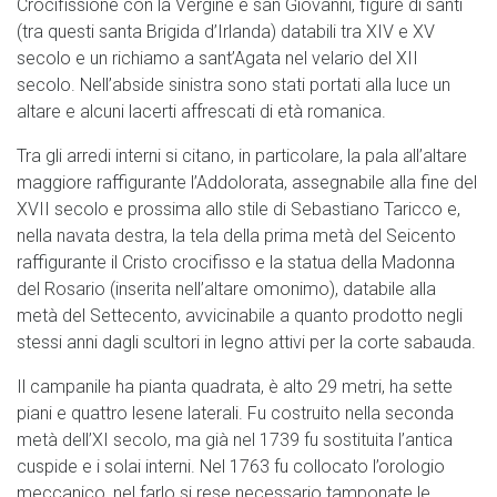
Crocifissione con la Vergine e san Giovanni, figure di santi
(tra questi santa Brigida d’Irlanda) databili tra XIV e XV
secolo e un richiamo a sant’Agata nel velario del XII
secolo. Nell’abside sinistra sono stati portati alla luce un
altare e alcuni lacerti affrescati di età romanica.
Tra gli arredi interni si citano, in particolare, la pala all’altare
maggiore raffigurante l’Addolorata, assegnabile alla fine del
XVII secolo e prossima allo stile di Sebastiano Taricco e,
nella navata destra, la tela della prima metà del Seicento
raffigurante il Cristo crocifisso e la statua della Madonna
del Rosario (inserita nell’altare omonimo), databile alla
metà del Settecento, avvicinabile a quanto prodotto negli
stessi anni dagli scultori in legno attivi per la corte sabauda.
Il campanile ha pianta quadrata, è alto 29 metri, ha sette
piani e quattro lesene laterali. Fu costruito nella seconda
metà dell’XI secolo, ma già nel 1739 fu sostituita l’antica
cuspide e i solai interni. Nel 1763 fu collocato l’orologio
meccanico, nel farlo si rese necessario tamponate le