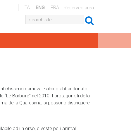
ITA
ENG
FRA
Reserved area
n antichissimo carnevale alpino abbandonato
ale “Le Barbuire” nel 2010. I protagonisti della
rima della Quaresima, si possono distinguere
bile ad un orso, e veste pelli animali.