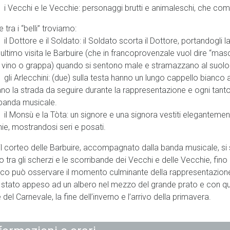
ecchi e le Vecchie: personaggi brutti e animaleschi, che comm
 tra i “belli” troviamo:
Dottore e il Soldato: il Soldato scorta il Dottore, portandogli l
’ultimo visita le Barbuire (che in francoprovenzale vuol dire “mas
à vino o grappa) quando si sentono male e stramazzano al suolo
 Arlecchini: (due) sulla testa hanno un lungo cappello bianco a 
ano la strada da seguire durante la rappresentazione e ogni tanto 
 banda musicale.
Monsù e la Tòta: un signore e una signora vestiti elegantement
ie, mostrandosi seri e posati.
 il corteo delle Barbuire, accompagnato dalla banda musicale, si s
o tra gli scherzi e le scorribande dei Vecchi e delle Vecchie, fin
ico può osservare il momento culminante della rappresentazione: E
 stato appeso ad un albero nel mezzo del grande prato e con q
del Carnevale, la fine dell’inverno e l’arrivo della primavera.