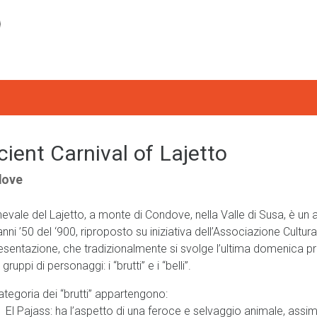
ient Carnival of Lajetto
dove
rnevale del Lajetto, a monte di Condove, nella Valle di Susa, è u
anni ’50 del ‘900, riproposto su iniziativa dell’Associazione Cultur
esentazione, che tradizionalmente si svolge l’ultima domenica p
 gruppi di personaggi: i “brutti” e i “belli”.
ategoria dei “brutti” appartengono:
Pajass: ha l’aspetto di una feroce e selvaggio animale, assimila