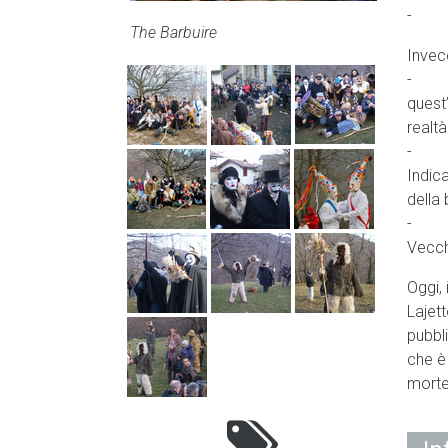
- i V
The Barbuire
Invece
- il 
quest
realt
- gli
Indic
della
- il 
Vecch
Oggi,
Lajett
pubbl
che è
morte 