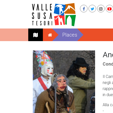
Places
Anc
Con
Il Ca
negli 
rappr
in due
Alla c
- El 