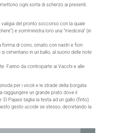
ettono ogni sorta di scherzo ai presenti.
a valigia del pronto soccorso con la quale
chere”) e somministra loro una “medicina” (in
.
forma di cono, ornato con nastri e fiori.
si cimentano in un ballo, al suono delle note
e. Fanno da controparte ai Vacchi e alle
noda per i vicoli e le strade della borgata
o a raggiungere un grande prato dove il
l Pajass taglia la testa ad un gallo (finto)
uesto gesto uccide se stesso, decretando la