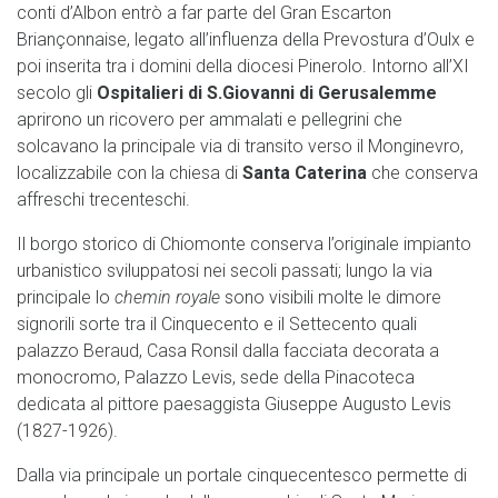
conti d’Albon entrò a far parte del Gran Escarton
Briançonnaise, legato all’influenza della Prevostura d’Oulx e
poi inserita tra i domini della diocesi Pinerolo. Intorno all’XI
secolo gli
Ospitalieri di S.Giovanni di Gerusalemme
aprirono un ricovero per ammalati e pellegrini che
solcavano la principale via di transito verso il Monginevro,
localizzabile con la chiesa di
Santa Caterina
che conserva
affreschi trecenteschi.
Il borgo storico di Chiomonte conserva l’originale impianto
urbanistico sviluppatosi nei secoli passati; lungo la via
principale lo
chemin royale
sono visibili molte le dimore
signorili sorte tra il Cinquecento e il Settecento quali
palazzo Beraud, Casa Ronsil dalla facciata decorata a
monocromo, Palazzo Levis, sede della Pinacoteca
dedicata al pittore paesaggista Giuseppe Augusto Levis
(1827-1926).
Dalla via principale un portale cinquecentesco permette di