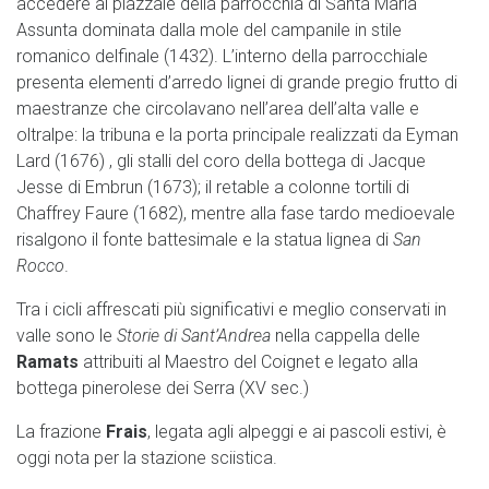
accedere al piazzale della parrocchia di Santa Maria
Assunta dominata dalla mole del campanile in stile
romanico delfinale (1432). L’interno della parrocchiale
presenta elementi d’arredo lignei di grande pregio frutto di
maestranze che circolavano nell’area dell’alta valle e
oltralpe: la tribuna e la porta principale realizzati da Eyman
Lard (1676) , gli stalli del coro della bottega di Jacque
Jesse di Embrun (1673); il retable a colonne tortili di
Chaffrey Faure (1682), mentre alla fase tardo medioevale
risalgono il fonte battesimale e la statua lignea di
San
Rocco
.
Tra i cicli affrescati più significativi e meglio conservati in
valle sono le
Storie di Sant’Andrea
nella cappella delle
Ramats
attribuiti al Maestro del Coignet e legato alla
bottega pinerolese dei Serra (XV sec.)
La frazione
Frais
, legata agli alpeggi e ai pascoli estivi, è
oggi nota per la stazione sciistica.