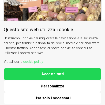
Questo sito web utilizza i cookie
Utilizziamo i cookie per migliorare la navigazione e la sicurezza
A settembre, la fiera della patata di montagna di
del sito, per fornire funzionalità dei social media e per analizzare
Sauze d'Oulx è un'occasione per vivere un buon
il nostro traffico. Acconsenti ai nostri cookie se continui ad
pranzo in compagnia e ...
utilizzare il nostro sito web.
Visualizza la
cookie-policy
Accetta tutti
Valle di Susa. Tesori di Arte e Cultura Alpina
Contacts
|
About us
Personalizza
| phone 0122622640
info@vallesusa-tesori.it
|
Cookie Policy
Usa solo i necessari